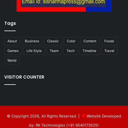
Tags
About
Business
Classic
Color
Content
Foods
Games
Life Style
Team
Tech
Timeline
Travel
World
VISITOR COUNTER
© Copyright 2026, All Rights Reserved |
Website Developed
by: RK Technologies (+91 9540173525)