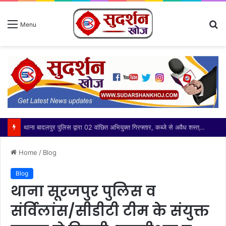
S
Menu
fo
थाना बादलपुर पुलिस द्वारा 02 वांछित अभियुक्त गिरफ्तार, कब्जे से अवैध शस्त्र बरामद
Home
/
Blog
Blog
थाना सूरजपुर पुलिस व
संर्विलांस/सीडीटी टीम के संयुक्त