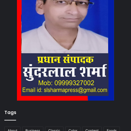
Tags
About
Business
Classic
Color
Content
Foods