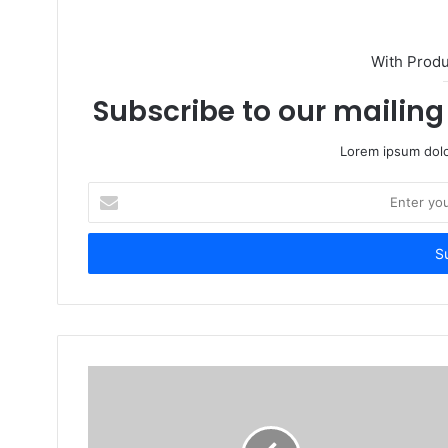
With Prod
Subscribe to our mailing 
Lorem ipsum dolo
Enter
your
Email
address