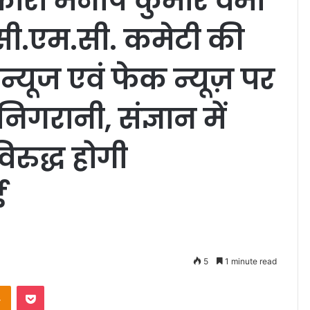
ारी मनीष कुमार वर्मा
.सी.एम.सी. कमेटी की
 न्यूज एवं फेक न्यूज़ पर
निगरानी, संज्ञान में
िरुद्ध होगी
ई
5
1 minute read
takte
Odnoklassniki
Pocket