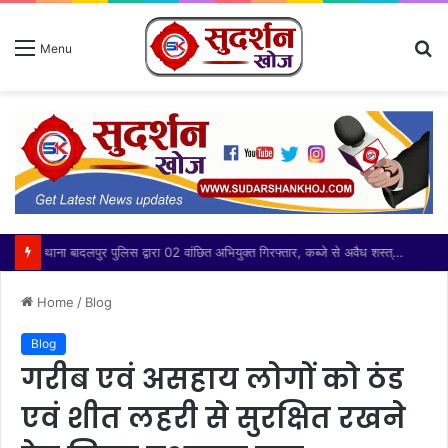
S
Menu
fo
थाना बादलपुर पुलिस द्वारा 02 वांछित अभियुक्त गिरफ्तार, कब्जे से अवैध शस्त्र बरामद
Home
/
Blog
Blog
गरीब एवं असहाय लोगों को ठंड
एवं शीत लहरी से सुरक्षित रखने