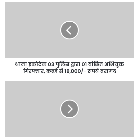
थाना इकोटेक 03 पुलिस द्वारा 01 वांछित अभियुक्त
गिरफ्तार, कब्जे से 18,000/- रूपये बरामद