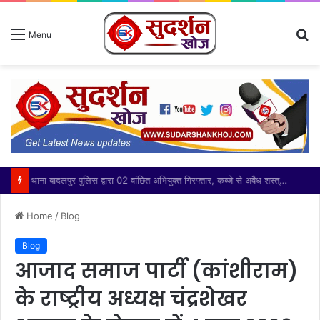
S
Menu
fo
थाना बादलपुर पुलिस द्वारा 02 वांछित अभियुक्त गिरफ्तार, कब्जे से अवैध शस्त्र बरामद
Home
/
Blog
Blog
आजाद समाज पार्टी (कांशीराम)
के राष्ट्रीय अध्यक्ष चंद्रशेखर