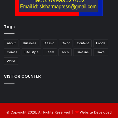
Tags
About
Business
Classic
Color
Content
Foods
Games
Life Style
Team
Tech
Timeline
Travel
World
VISITOR COUNTER
© Copyright 2026, All Rights Reserved |
Website Developed