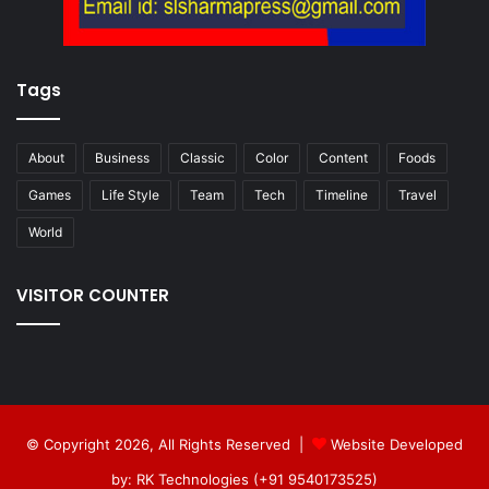
Tags
About
Business
Classic
Color
Content
Foods
Games
Life Style
Team
Tech
Timeline
Travel
World
VISITOR COUNTER
© Copyright 2026, All Rights Reserved |
Website Developed
by: RK Technologies (+91 9540173525)