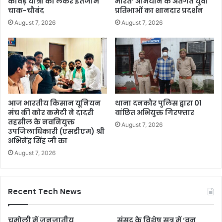
कांवड़ यात्रा को लेकर इंतजाम
भारत’ अभियान के अंतर्गत युवा
चाक-चौबंद
प्रतिभाओं का शानदार प्रदर्शन
August 7, 2026
August 7, 2026
आज भारतीय किसान यूनियन
थाना दनकौर पुलिस द्वारा 01
मंच की कोर कमेटी ने दादरी
वांछित अभियुक्त गिरफ्तार
तहसील के नवनियुक्त
August 7, 2026
उपजिलाधिकारी (एसडीएम) श्री
अभिनेंद्र सिंह जी का
August 7, 2026
Recent Tech News
चमोली में जनजातीय
संसद के विशेष सत्र में ‘वन