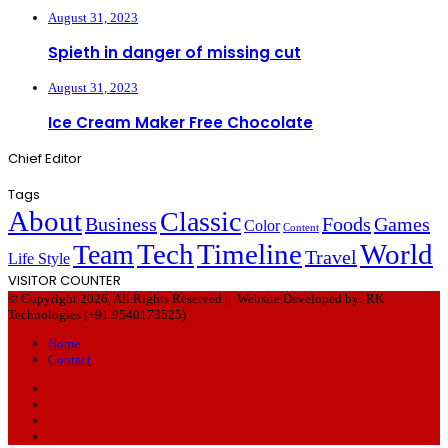
August 31, 2023
Spieth in danger of missing cut
August 31, 2023
Ice Cream Maker Free Chocolate
Chief Editor
Tags
About
Classic
Business
Foods
Games
Color
Content
Tech
Timeline
World
Team
Travel
Life Style
VISITOR COUNTER
© Copyright 2026, All Rights Reserved |
Website Developed by: RK
Technologies (+91 9540173525)
Home
Contact
Facebook
Twitter
YouTube
Instagram