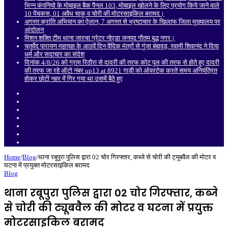
भिन्न कंपनियो के मोबाइल बैक पैनल 103, मोबाइल खोलने के लिए प्रयोग किये जाने वाले
10 पेंचकस, 01 अवैध चाकू व चोरी की मोटरसाइकिल बरामद।
अगस्त क्रांति अभियान का ऐलान, 7 अगस्त से भ्रष्टाचार के खिलाफ जिला मुख्यालय पर
आंदोलन
मिशन शक्ति टीम थाना जारचा ग्रेटर नोएडा जनपद गौतम बुद्ध नगर।
चतुर्वेद पारायण महायज्ञ के आठवें दिन वैदिक मंत्रों से गूंजा बंबावड़, स्वामी शिवानंद ने दिया
धर्म और सदाचार का संदेश
दिनांक 4/8/26 को ग्राम रिठौरा से दादरी की तरफ कोट पुल की तरफ से होते हुए दादरी
की तरफ जा रहे ऑटो नंबर up13 at 8921 गाड़ी को ओवरटेक करते समय अनियंत्रित
होकर छोटी नहर में गिर गया था उसमें बैठे हुए
Sidebar
Random
Article
Log
In
Instagram
YouTube
Twitter
Facebook
Home
/
Blog
/
थाना रबूपुरा पुलिस द्वारा 02 चोर गिरफ्तार, कब्जे से चोरी की ट्यूबवैल की मोटर व
घटना में प्रयुक्त मोटरसाइकिल बरामद
Blog
थाना रबूपुरा पुलिस द्वारा 02 चोर गिरफ्तार, कब्जे
से चोरी की ट्यूबवैल की मोटर व घटना में प्रयुक्त
मोटरसाइकिल बरामद