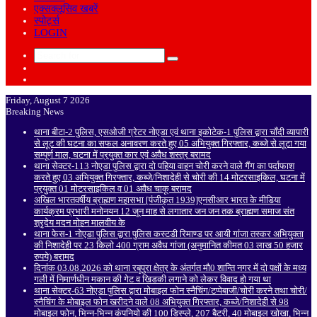
एक्सक्लूसिव खबरें
स्पोर्ट्स
LOGIN
Search
Sidebar
for
Random
Article
Friday, August 7 2026
Breaking News
थाना बीटा-2 पुलिस, एसओजी ग्रेटर नोएडा एवं थाना इकोटेक-1 पुलिस द्वारा चाँदी व्यापारी
से लूट की घटना का सफल अनावरण करते हुए 05 अभियुक्त गिरफ्तार, कब्जे से लूटा गया
सम्पूर्ण माल, घटना में प्रयुक्त कार एवं अवैध शस्त्र बरामद
थाना सेक्टर-113 नोएडा पुलिस द्वारा दो पहिया वाहन चोरी करने वाले गैंग का पर्दाफाश
करते हुए 03 अभियुक्त गिरफ्तार, कब्जे/निशादेही से चोरी की 14 मोटरसाइकिल, घटना में
प्रयुक्त 01 मोटरसाइकिल व 01 अवैध चाकू बरामद
अखिल भारतवर्षीय ब्राह्मण महासभा [पंजीकृत 1939]एनसीआर भारत के मीडिया
कार्यक्रम प्रभारी मनोनयन 12 जून माह से लगातार जन जन तक ब्राह्मण समाज संत
श्रृदेय मदन मोहन मालवीय के
थाना फेस-1 नोएडा पुलिस द्वारा पुलिस कस्टडी रिमाण्ड पर आयी गांजा तस्कर अभियुक्ता
की निशादेही पर 23 किलो 400 ग्राम अवैध गांजा (अनुमानित कीमत 03 लाख 50 हजार
रुपये) बरामद
दिनांक 03.08.2026 को थाना रबूपुरा क्षेत्र के अंतर्गत मौ0 शान्ति नगर में दो पक्षों के मध्य
गली में निमार्णधीन मकान की गेट व खिडकी लगाने को लेकर विवाद हो गया था
थाना सेक्टर-63 नोएडा पुलिस द्वारा मोबाइल फोन स्नैचिंग/टप्पेबाजी/चोरी करने तथा चोरी/
स्नैचिंग के मोबाइल फोन खरीदने वाले 08 अभियुक्त गिरफ्तार, कब्जे/निशादेही से 98
मोबाइल फोन, भिन्न-भिन्न कंपनियो की 100 डिस्प्ले, 207 बैटरी, 40 मोबाइल खोखा, भिन्न