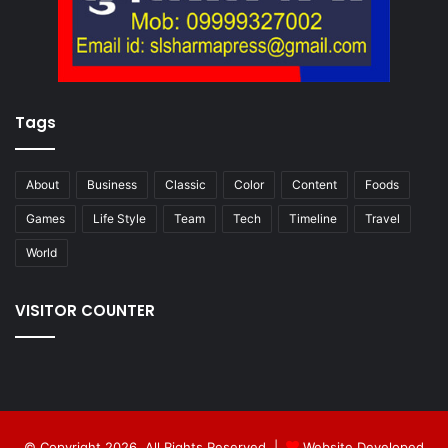
Tags
About
Business
Classic
Color
Content
Foods
Games
Life Style
Team
Tech
Timeline
Travel
World
VISITOR COUNTER
© Copyright 2026, All Rights Reserved |
Website Developed