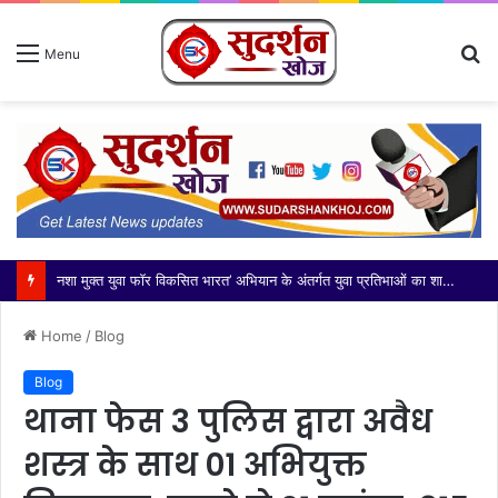
S
Menu
fo
आज भारतीय किसान यूनियन मंच की कोर कमेटी ने दादरी तहसील के नवनियुक्त उपजिलाधिकारी (एसडीएम) श्री अभिनेंद्र सिंह जी का
Home
/
Blog
Blog
थाना फेस 3 पुलिस द्वारा अवैध
शस्त्र के साथ 01 अभियुक्त