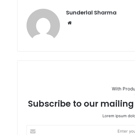
Sunderlal Sharma
W
e
b
s
i
t
e
With Prod
Subscribe to our mailing 
Lorem ipsum dolo
E
n