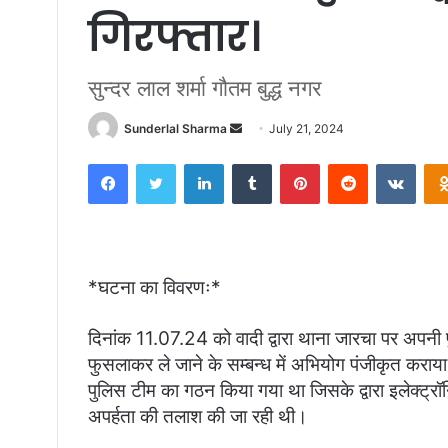
गिरफ्तार।
सुन्दर लाल शर्मा गौतम बुद्ध नगर
Sunderlal Sharma
S
July 21, 2024
e
Facebook
Twitter
LinkedIn
Tumblr
Pinterest
Reddit
VKontakte
n
d
a
n
e
*घटना का विवरणः*
m
a
दिनांक 11.07.24 को वादी द्वारा थाना जारचा पर अपनी पु
i
फुसलाकर ले जाने के सम्बन्ध में अभियोग पंजीकृत कराया
l
पुलिस टीम का गठन किया गया था जिसके द्वारा इलेक्ट्र
अपर्हता की तलाश की जा रही थी।