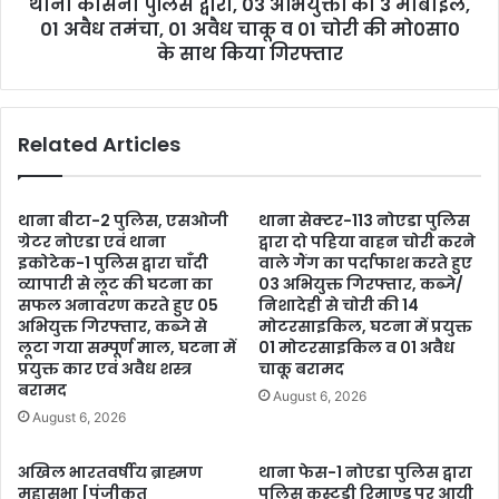
थाना कासना पुलिस द्वारा, 03 अभियुक्तों को 3 मोबाइल,
01 अवैध तमंचा, 01 अवैध चाकू व 01 चोरी की मो0सा0
के साथ किया गिरफ्तार
Related Articles
थाना बीटा-2 पुलिस, एसओजी
थाना सेक्टर-113 नोएडा पुलिस
ग्रेटर नोएडा एवं थाना
द्वारा दो पहिया वाहन चोरी करने
इकोटेक-1 पुलिस द्वारा चाँदी
वाले गैंग का पर्दाफाश करते हुए
व्यापारी से लूट की घटना का
03 अभियुक्त गिरफ्तार, कब्जे/
सफल अनावरण करते हुए 05
निशादेही से चोरी की 14
अभियुक्त गिरफ्तार, कब्जे से
मोटरसाइकिल, घटना में प्रयुक्त
लूटा गया सम्पूर्ण माल, घटना में
01 मोटरसाइकिल व 01 अवैध
प्रयुक्त कार एवं अवैध शस्त्र
चाकू बरामद
बरामद
August 6, 2026
August 6, 2026
अखिल भारतवर्षीय ब्राह्मण
थाना फेस-1 नोएडा पुलिस द्वारा
महासभा [पंजीकृत
पुलिस कस्टडी रिमाण्ड पर आयी