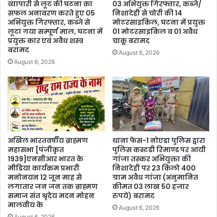
व्यापारी से लूट की घटना का
03 अभियुक्त गिरफ्तार, कब्जे/
सफल अनावरण करते हुए 05
निशादेही से चोरी की 14
अभियुक्त गिरफ्तार, कब्जे से
मोटरसाइकिल, घटना में प्रयुक्त
लूटा गया सम्पूर्ण माल, घटना में
01 मोटरसाइकिल व 01 अवैध
प्रयुक्त कार एवं अवैध शस्त्र
चाकू बरामद
बरामद
August 6, 2026
August 6, 2026
अखिल भारतवर्षीय ब्राह्मण
थाना फेस-1 नोएडा पुलिस द्वारा
महासभा [पंजीकृत
पुलिस कस्टडी रिमाण्ड पर आयी
1939]एनसीआर भारत के
गांजा तस्कर अभियुक्ता की
मीडिया कार्यक्रम प्रभारी
निशादेही पर 23 किलो 400
मनोनयन 12 जून माह से
ग्राम अवैध गांजा (अनुमानित
लगातार जन जन तक ब्राह्मण
कीमत 03 लाख 50 हजार
समाज संत श्रृदेय मदन मोहन
रुपये) बरामद
मालवीय के
August 6, 2026
August 6, 2026