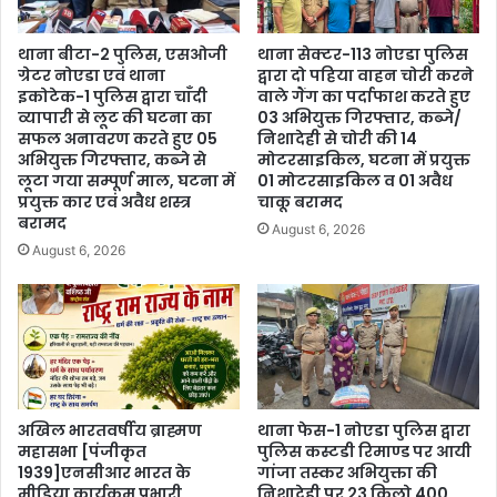
थाना बीटा-2 पुलिस, एसओजी
थाना सेक्टर-113 नोएडा पुलिस
ग्रेटर नोएडा एवं थाना
द्वारा दो पहिया वाहन चोरी करने
इकोटेक-1 पुलिस द्वारा चाँदी
वाले गैंग का पर्दाफाश करते हुए
व्यापारी से लूट की घटना का
03 अभियुक्त गिरफ्तार, कब्जे/
सफल अनावरण करते हुए 05
निशादेही से चोरी की 14
अभियुक्त गिरफ्तार, कब्जे से
मोटरसाइकिल, घटना में प्रयुक्त
लूटा गया सम्पूर्ण माल, घटना में
01 मोटरसाइकिल व 01 अवैध
प्रयुक्त कार एवं अवैध शस्त्र
चाकू बरामद
बरामद
August 6, 2026
August 6, 2026
अखिल भारतवर्षीय ब्राह्मण
थाना फेस-1 नोएडा पुलिस द्वारा
महासभा [पंजीकृत
पुलिस कस्टडी रिमाण्ड पर आयी
1939]एनसीआर भारत के
गांजा तस्कर अभियुक्ता की
मीडिया कार्यक्रम प्रभारी
निशादेही पर 23 किलो 400