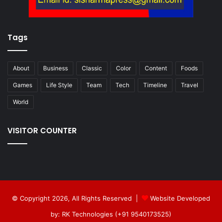
Tags
About
Business
Classic
Color
Content
Foods
Games
Life Style
Team
Tech
Timeline
Travel
World
VISITOR COUNTER
© Copyright 2026, All Rights Reserved |
Website Developed
by: RK Technologies (+91 9540173525)