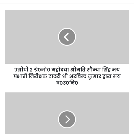
एसीपी 2 ग्रे0नो0 महोदया श्रीमति सौम्या सिंह मय
प्रभारी निरीक्षक दादरी श्री अरविन्द कुमार द्वारा मय
व0उ0नि0