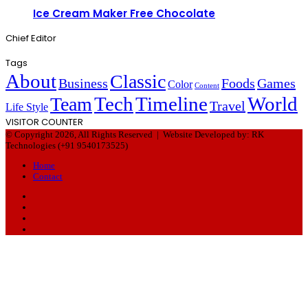
Ice Cream Maker Free Chocolate
Chief Editor
Tags
About
Classic
Business
Foods
Games
Color
Content
Tech
Timeline
World
Team
Travel
Life Style
VISITOR COUNTER
© Copyright 2026, All Rights Reserved |
Website Developed by: RK
Technologies (+91 9540173525)
Home
Contact
Facebook
Twitter
YouTube
Instagram
Facebook
Twitter
WhatsApp
Telegram
Viber
Back
to
top
button