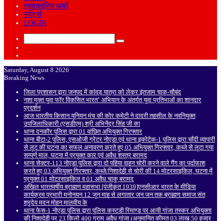
एक्सक्लूसिव खबरें
स्पोर्ट्स
LOGIN
Search
Sidebar
for
Random
Article
Saturday, August 8 2026
Breaking News
जिला प्रशासन द्वारा जनपद में कांवड़ यात्रा को लेकर इंतजाम चाक-चौबंद
नशा मुक्त युवा फॉर विकसित भारत’ अभियान के अंतर्गत युवा प्रतिभाओं का शानदार
प्रदर्शन
आज भारतीय किसान यूनियन मंच की कोर कमेटी ने दादरी तहसील के नवनियुक्त
उपजिलाधिकारी (एसडीएम) श्री अभिनेंद्र सिंह जी का
थाना दनकौर पुलिस द्वारा 01 वांछित अभियुक्त गिरफ्तार
थाना बीटा-2 पुलिस, एसओजी ग्रेटर नोएडा एवं थाना इकोटेक-1 पुलिस द्वारा चाँदी व्यापारी
से लूट की घटना का सफल अनावरण करते हुए 05 अभियुक्त गिरफ्तार, कब्जे से लूटा गया
सम्पूर्ण माल, घटना में प्रयुक्त कार एवं अवैध शस्त्र बरामद
थाना सेक्टर-113 नोएडा पुलिस द्वारा दो पहिया वाहन चोरी करने वाले गैंग का पर्दाफाश
करते हुए 03 अभियुक्त गिरफ्तार, कब्जे/निशादेही से चोरी की 14 मोटरसाइकिल, घटना में
प्रयुक्त 01 मोटरसाइकिल व 01 अवैध चाकू बरामद
अखिल भारतवर्षीय ब्राह्मण महासभा [पंजीकृत 1939]एनसीआर भारत के मीडिया
कार्यक्रम प्रभारी मनोनयन 12 जून माह से लगातार जन जन तक ब्राह्मण समाज संत
श्रृदेय मदन मोहन मालवीय के
थाना फेस-1 नोएडा पुलिस द्वारा पुलिस कस्टडी रिमाण्ड पर आयी गांजा तस्कर अभियुक्ता
की निशादेही पर 23 किलो 400 ग्राम अवैध गांजा (अनुमानित कीमत 03 लाख 50 हजार