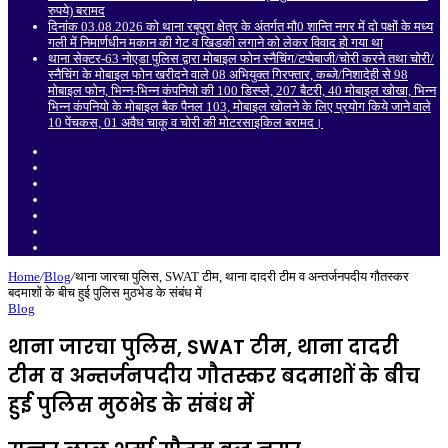
रुपये) बरामद
दिनांक 03.08.2026 को थाना रबूपुरा क्षेत्र के अंतर्गत मौ0 शान्ति नगर में दो पक्षों के मध्य
गली में निमार्णधीन मकान की गेट व खिडकी लगाने को लेकर विवाद हो गया था
थाना सेक्टर-63 नोएडा पुलिस द्वारा मोबाइल फोन स्नैचिंग/टप्पेबाजी/चोरी करने तथा चोरी/
स्नैचिंग के मोबाइल फोन खरीदने वाले 08 अभियुक्त गिरफ्तार, कब्जे/निशादेही से 98
मोबाइल फोन, भिन्न-भिन्न कंपनियो की 100 डिस्प्ले, 207 बैटरी, 40 मोबाइल खोखा, भिन्न
भिन्न कंपनियो के मोबाइल बैक पैनल 103, मोबाइल खोलने के लिए प्रयोग किये जाने वाले
10 पेंचकस, 01 अवैध चाकू व चोरी की मोटरसाइकिल बरामद।
Sidebar
Random
Article
Log
In
Instagram
YouTube
Twitter
Facebook
Home
/
Blog
/
थाना जारचा पुलिस, SWAT टीम, थाना दादरी टीम व अन्तर्जनपदीय गौतस्कर
बदमाशों के बीच हुई पुलिस मुठभेड के संबंध में
Blog
थाना जारचा पुलिस, SWAT टीम, थाना दादरी
टीम व अन्तर्जनपदीय गौतस्कर बदमाशों के बीच
हुई पुलिस मुठभेड के संबंध में