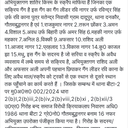
अभियुक्तगण शातिर किस्म के स्क्रैप माफिया हैं जिनका एक
सक्रिय गैंग है इस गैंग का गैंग लीडर रवि नागर उर्फ रविन्द्र सिंह
उर्फ रवि काना पुत्र यतेन्द्र निवासी ग्राम दादूपुर, थाना दनकौर,
गौतमबुद्धनगर है एवं 1.राजकुमार नागर 2.तरून छोंकर 3.अमन
4.विशाल 5.अवध उर्फ बिहारी उर्फ अमर सिंह 6.महकी नागर उर्फ
महकार 7.अनिल 8.विक्की 9.अफसार 10.राशिद अली
11.आजाद नागर 12.प्रहलाद 13.विकास नागर 14.कु0 काजल
झा 15.मधु, इस गैंग के सदस्य है जो सरिया व स्क्रैप के अवैध
व्यवसाय में लम्बे समय से सक्रिय है, अभियुक्तगण राशिद अली
और अफसार अली अपनी पहचान छिपाकर गैंग लीडर रवि काना के
लिए अवैध माल/स्क्रैप को ट्रकों से एक स्थान से दूसरे स्थान
तक पहुँचाने का कार्य करते हैं । जिसके सम्बन्ध में थाना बीटा-2
पर मु0अ0स0 002/2024 धारा
2(b)I,2(b)iii,2(b)iv,2(b)viii,2(b)xi , 2(b)xii/3
उ0प्र0 गिरोह बन्द समाज विरोधी क्रियाकलाप निवारण अधि0
1986 थाना बीटा 2 ग्रे0नो0 गौतमबुद्धनगर बनाम 16 नफर
अभियुक्त उपरोक्त पंजीकृत किया गया है। गिरोह के सदस्य/