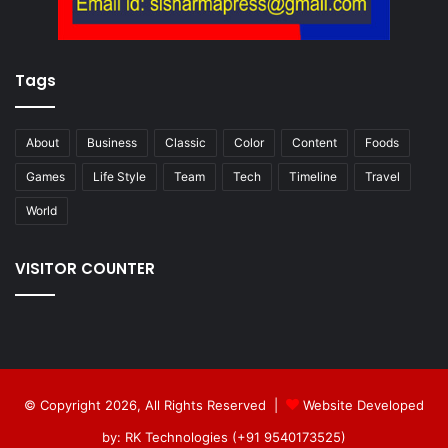
Tags
About
Business
Classic
Color
Content
Foods
Games
Life Style
Team
Tech
Timeline
Travel
World
VISITOR COUNTER
© Copyright 2026, All Rights Reserved |
Website Developed
by: RK Technologies (+91 9540173525)