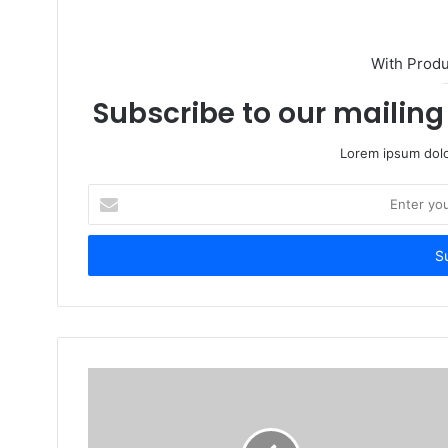
With Prod
Subscribe to our mailing 
Lorem ipsum dolo
Enter
your
Email
address