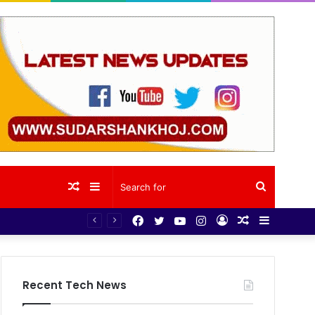
Random
Sidebar
Search
Facebook
Twitter
YouTube
Instagram
Log
Random
Sidebar
ी का
Article
for
In
Article
Recent Tech News