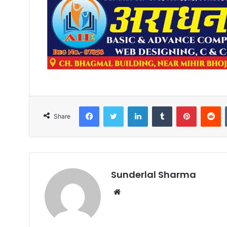
Facebook
Twitter
LinkedIn
Tumblr
Pinterest
R
Share
Sunderlal Sharma
Website