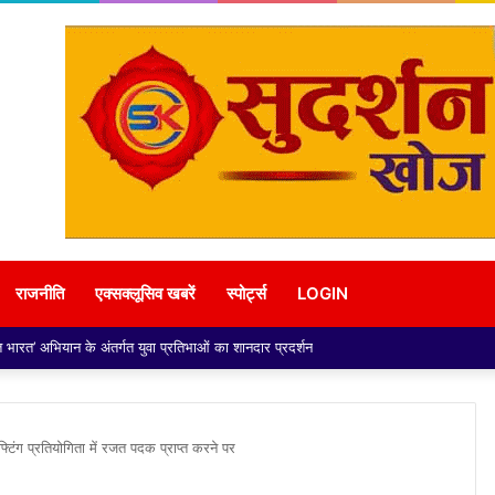
राजनीति
एक्सक्लूसिव खबरें
स्पोर्ट्स
LOGIN
 की कोर कमेटी ने दादरी तहसील के नवनियुक्त उपजिलाधिकारी (एसडीएम) श्री अभिनेंद्र सिंह ज
िंग प्रतियोगिता में रजत पदक प्राप्त करने पर