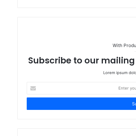
With Prod
Subscribe to our mailing 
Lorem ipsum dolo
Enter
your
Email
address