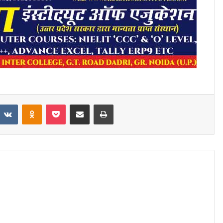
eddit
VKontakte
Odnoklassniki
Pocket
Share via Email
Print