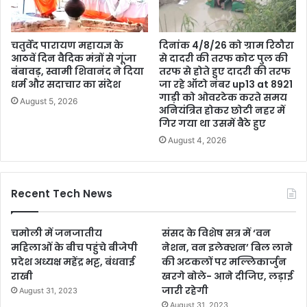
चतुर्वेद पारायण महायज्ञ के
दिनांक 4/8/26 को ग्राम रिठौरा
आठवें दिन वैदिक मंत्रों से गूंजा
से दादरी की तरफ कोट पुल की
बंबावड़, स्वामी शिवानंद ने दिया
तरफ से होते हुए दादरी की तरफ
धर्म और सदाचार का संदेश
जा रहे ऑटो नंबर up13 at 8921
गाड़ी को ओवरटेक करते समय
August 5, 2026
अनियंत्रित होकर छोटी नहर में
गिर गया था उसमें बैठे हुए
August 4, 2026
Recent Tech News
चमोली में जनजातीय
संसद के विशेष सत्र में ‘वन
महिलाओं के बीच पहुंचे बीजेपी
नेशन, वन इलेक्शन’ बिल लाने
प्रदेश अध्यक्ष महेंद्र भट्ट, बंधवाई
की अटकलों पर मल्लिकार्जुन
राखी
खरगे बोले- आने दीजिए, लड़ाई
जारी रहेगी
August 31, 2023
August 31, 2023