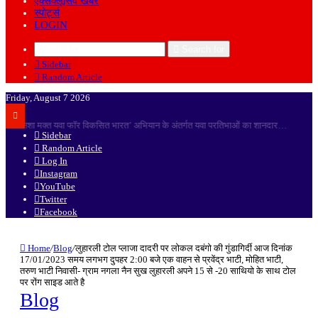
एक्सक्लूसिव खबरें
स्पोर्ट्स
LOGIN
Search for
Sidebar
Random Article
Friday, August 7 2026
आज भारतीय किसान यूनियन मंच की कोर कमेटी ने दादरी तहसील के नवनियुक्त उपजिलाधिकारी (एसडीएम) श्री अभिनेंद्र सिंह जी का
Sidebar
Random Article
Log In
Instagram
YouTube
Twitter
Facebook
Home
/
Blog
/
लुहारली टोल प्लाजा दादरी पर लोकल दबंगो की गुंडागिर्दी आज दिनांक
17/01/2023 समय लगभग दुपहर 2:00 बजे एक वाहन से प्रवेंद्र भाटी, मोहित भाटी,
तरुण भाटी निवासी- ग्राम नगला नैन सुख लुहारली अपने 15 से -20 साथियो के साथ टोल
पर रोंग साइड आते है
Blog