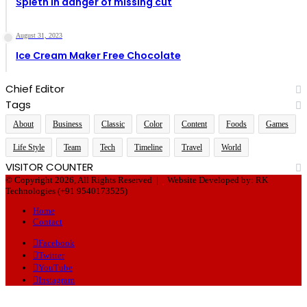
Spieth in danger of missing cut
August 31, 2023
Ice Cream Maker Free Chocolate
Chief Editor
Tags
About
Business
Classic
Color
Content
Foods
Games
Life Style
Team
Tech
Timeline
Travel
World
VISITOR COUNTER
© Copyright 2026, All Rights Reserved |
Website Developed by: RK
Technologies (+91 9540173525)
Home
Contact
Facebook
Twitter
YouTube
Instagram