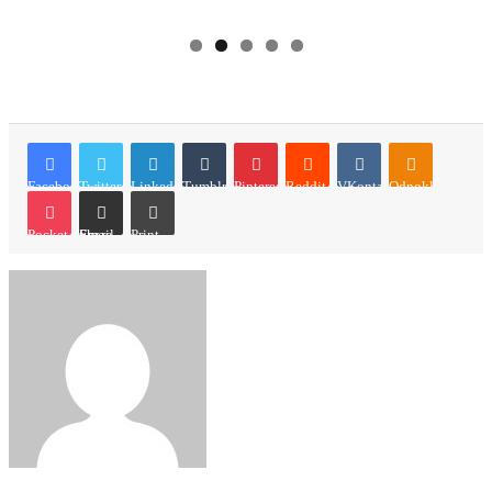
Facebook
Twitter
LinkedIn
Tumblr
Pinterest
Reddit
VKontakte
Odnoklassniki
Pocket
Share via Email
Print