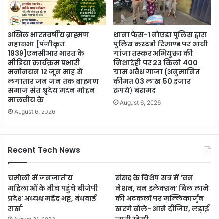
अखिल भारतवर्षीय ब्राह्मण
थाना फेस-1 नोएडा पुलिस द्वारा
महासभा [पंजीकृत
पुलिस कस्टडी रिमाण्ड पर आयी
1939]एनसीआर भारत के
गांजा तस्कर अभियुक्ता की
मीडिया कार्यक्रम प्रभारी
निशादेही पर 23 किलो 400
मनोनयन 12 जून माह से
ग्राम अवैध गांजा (अनुमानित
लगातार जन जन तक ब्राह्मण
कीमत 03 लाख 50 हजार
समाज संत श्रृदेय मदन मोहन
रुपये) बरामद
मालवीय के
August 6, 2026
August 6, 2026
Recent Tech News
चमोली में जनजातीय
संसद के विशेष सत्र में ‘वन
महिलाओं के बीच पहुंचे बीजेपी
नेशन, वन इलेक्शन’ बिल लाने
प्रदेश अध्यक्ष महेंद्र भट्ट, बंधवाई
की अटकलों पर मल्लिकार्जुन
राखी
खरगे बोले- आने दीजिए, लड़ाई