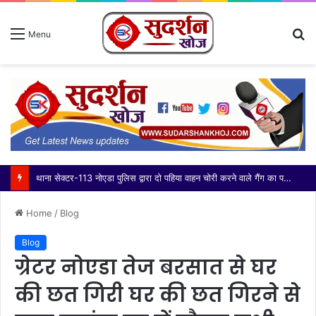
S
Menu
fo
थाना सेक्टर-113 नोएडा पुलिस द्वारा दो पहिया वाहन चोरी करने वाले गैंग का पर्दाफाश करते हुए 03 अभियुक्त गिरफ्तार, कब्जे/निशादेही से चोरी की 14 मोटरसाइकिल, घटना में प्रयुक्त 01 मोटरसाइकिल व 01 अवैध चाकू बरामद
Home
/
Blog
Blog
ग्रेटर नोएडा तेज बरसात से घर
की छत गिरी घर की छत गिरने से