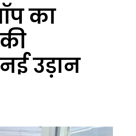
शॉप का
 की
नई उड़ान