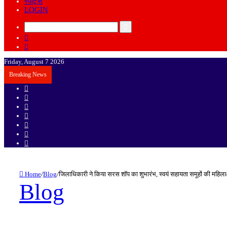
स्पोर्ट्स
LOGIN
Search
Sidebar
for
Random
Article
Friday, August 7 2026
Breaking News
Sidebar
Random
Article
Log
In
Instagram
YouTube
Twitter
Facebook
Home
/
Blog
/
जिलाधिकारी ने किया सरस शॉप का शुभारंभ, स्वयं सहायता समूहों की महिला
Blog