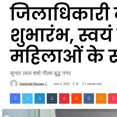
जिलाधिकारी 
शुभारंभ, स्वय
महिलाओं के स
सुन्दर लाल शर्मा गौतम बुद्ध नगर
Send
Sunderlal Sharma
June 4, 2026
34
1 minute read
an
Facebook
Twitter
LinkedIn
Tumblr
Pinterest
Reddit
VKontakte
Odnokl
email