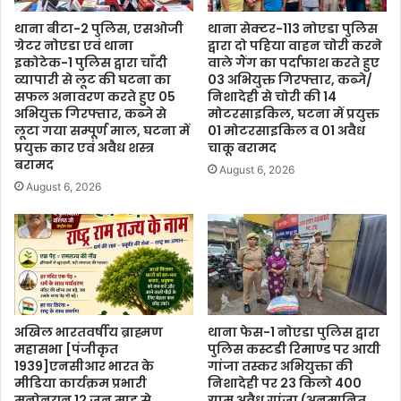
थाना बीटा-2 पुलिस, एसओजी
थाना सेक्टर-113 नोएडा पुलिस
ग्रेटर नोएडा एवं थाना
द्वारा दो पहिया वाहन चोरी करने
इकोटेक-1 पुलिस द्वारा चाँदी
वाले गैंग का पर्दाफाश करते हुए
व्यापारी से लूट की घटना का
03 अभियुक्त गिरफ्तार, कब्जे/
सफल अनावरण करते हुए 05
निशादेही से चोरी की 14
अभियुक्त गिरफ्तार, कब्जे से
मोटरसाइकिल, घटना में प्रयुक्त
लूटा गया सम्पूर्ण माल, घटना में
01 मोटरसाइकिल व 01 अवैध
प्रयुक्त कार एवं अवैध शस्त्र
चाकू बरामद
बरामद
August 6, 2026
August 6, 2026
अखिल भारतवर्षीय ब्राह्मण
थाना फेस-1 नोएडा पुलिस द्वारा
महासभा [पंजीकृत
पुलिस कस्टडी रिमाण्ड पर आयी
1939]एनसीआर भारत के
गांजा तस्कर अभियुक्ता की
मीडिया कार्यक्रम प्रभारी
निशादेही पर 23 किलो 400
मनोनयन 12 जून माह से
ग्राम अवैध गांजा (अनुमानित