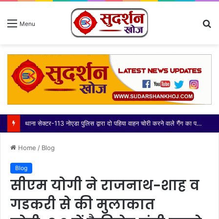
S
Menu
fo
थाना सेक्टर-113 नोएडा पुलिस द्वारा दो पहिया वाहन चोरी करने वाले गैंग का पर्दाफाश करते हुए 03 अभियुक्त गिरफ्तार, कब्जे/निशादेही से चोरी की 14 मोटरसाइकिल, घटना में प्रयुक्त 01 मोटरसाइकिल व 01 अवैध चाकू बरामद
Home
/
Blog
Blog
सीएम योगी ने राजनाथ-शाह व
गडकरी से की मुलाकात