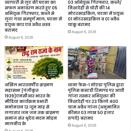
व्यापारी से लूट की घटना का
03 अभियुक्त गिरफ्तार, कब्जे/
सफल अनावरण करते हुए 05
निशादेही से चोरी की 14
अभियुक्त गिरफ्तार, कब्जे से
मोटरसाइकिल, घटना में प्रयुक्त
लूटा गया सम्पूर्ण माल, घटना में
01 मोटरसाइकिल व 01 अवैध
प्रयुक्त कार एवं अवैध शस्त्र
चाकू बरामद
बरामद
August 6, 2026
August 6, 2026
अखिल भारतवर्षीय ब्राह्मण
थाना फेस-1 नोएडा पुलिस द्वारा
महासभा [पंजीकृत
पुलिस कस्टडी रिमाण्ड पर आयी
1939]एनसीआर भारत के
गांजा तस्कर अभियुक्ता की
मीडिया कार्यक्रम प्रभारी
निशादेही पर 23 किलो 400
मनोनयन 12 जून माह से
ग्राम अवैध गांजा (अनुमानित
लगातार जन जन तक ब्राह्मण
कीमत 03 लाख 50 हजार
समाज संत श्रृदेय मदन मोहन
रुपये) बरामद
मालवीय के
August 6, 2026
August 6, 2026