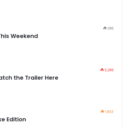
295
 This Weekend
5,289
tch the Trailer Here
1,653
e Edition