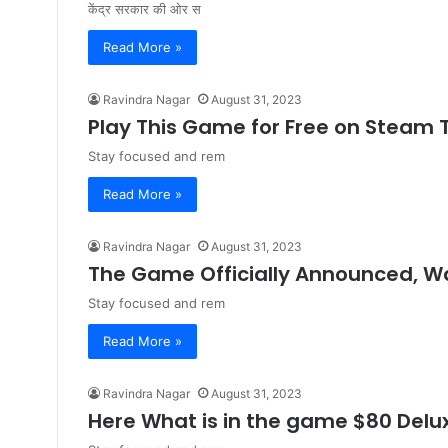
केंद्र सरकार की ओर स
Read More »
Ravindra Nagar
August 31, 2023
Play This Game for Free on Steam
Stay focused and rem
Read More »
Ravindra Nagar
August 31, 2023
The Game Officially Announced, Wa
Stay focused and rem
Read More »
Ravindra Nagar
August 31, 2023
Here What is in the game $80 Delux