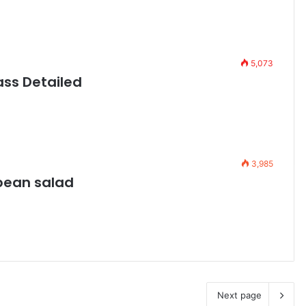
5,073
ass Detailed
3,985
bean salad
Next page