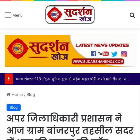
S
Menu
fo
थाना सेक्टर-113 नोएडा पुलिस द्वारा दो पहिया वाहन चोरी करने वाले गैंग का पर्दाफाश करते हुए 03 अभियुक्त गिरफ्तार, कब्जे/निशादेही से चोरी की 14 मोटरसाइकिल, घटना में प्रयुक्त 01 मोटरसाइकिल व 01 अवैध चाकू बरामद
Home
/
Blog
Blog
अपर जिलाधिकारी प्रशासन ने
आज ग्राम बांजरपुर तहसील सदर