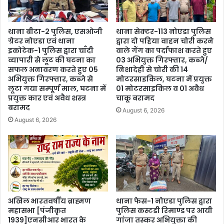
थाना बीटा-2 पुलिस, एसओजी
थाना सेक्टर-113 नोएडा पुलिस
ग्रेटर नोएडा एवं थाना
द्वारा दो पहिया वाहन चोरी करने
इकोटेक-1 पुलिस द्वारा चाँदी
वाले गैंग का पर्दाफाश करते हुए
व्यापारी से लूट की घटना का
03 अभियुक्त गिरफ्तार, कब्जे/
सफल अनावरण करते हुए 05
निशादेही से चोरी की 14
अभियुक्त गिरफ्तार, कब्जे से
मोटरसाइकिल, घटना में प्रयुक्त
लूटा गया सम्पूर्ण माल, घटना में
01 मोटरसाइकिल व 01 अवैध
प्रयुक्त कार एवं अवैध शस्त्र
चाकू बरामद
बरामद
August 6, 2026
August 6, 2026
अखिल भारतवर्षीय ब्राह्मण
थाना फेस-1 नोएडा पुलिस द्वारा
महासभा [पंजीकृत
पुलिस कस्टडी रिमाण्ड पर आयी
1939]एनसीआर भारत के
गांजा तस्कर अभियुक्ता की