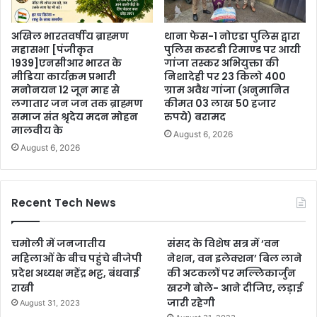
अखिल भारतवर्षीय ब्राह्मण
थाना फेस-1 नोएडा पुलिस द्वारा
महासभा [पंजीकृत
पुलिस कस्टडी रिमाण्ड पर आयी
1939]एनसीआर भारत के
गांजा तस्कर अभियुक्ता की
मीडिया कार्यक्रम प्रभारी
निशादेही पर 23 किलो 400
मनोनयन 12 जून माह से
ग्राम अवैध गांजा (अनुमानित
लगातार जन जन तक ब्राह्मण
कीमत 03 लाख 50 हजार
समाज संत श्रृदेय मदन मोहन
रुपये) बरामद
मालवीय के
August 6, 2026
August 6, 2026
Recent Tech News
चमोली में जनजातीय
संसद के विशेष सत्र में ‘वन
महिलाओं के बीच पहुंचे बीजेपी
नेशन, वन इलेक्शन’ बिल लाने
प्रदेश अध्यक्ष महेंद्र भट्ट, बंधवाई
की अटकलों पर मल्लिकार्जुन
राखी
खरगे बोले- आने दीजिए, लड़ाई
जारी रहेगी
August 31, 2023