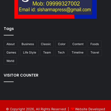
Tags
About
Business
Classic
Color
Content
Foods
Games
Life Style
Team
Tech
Timeline
Travel
World
VISITOR COUNTER
© Copyright 2026, All Rights Reserved |
Website Developed