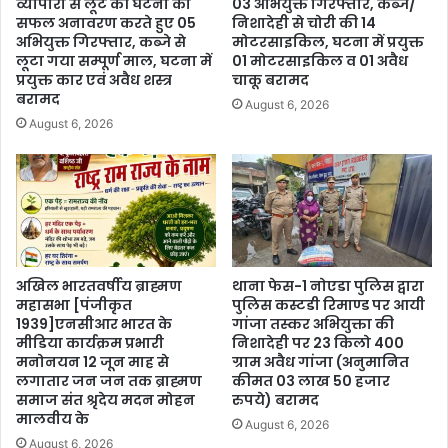
व्यापारी से लूट की घटना का
03 अभियुक्त गिरफ्तार, कब्जे/
सफल अनावरण करते हुए 05
निशादेही से चोरी की 14
अभियुक्त गिरफ्तार, कब्जे से
मोटरसाइकिल, घटना में प्रयुक्त
लूटा गया सम्पूर्ण माल, घटना में
01 मोटरसाइकिल व 01 अवैध
प्रयुक्त कार एवं अवैध शस्त्र
चाकू बरामद
बरामद
August 6, 2026
August 6, 2026
अखिल भारतवर्षीय ब्राह्मण
थाना फेस-1 नोएडा पुलिस द्वारा
महासभा [पंजीकृत
पुलिस कस्टडी रिमाण्ड पर आयी
1939]एनसीआर भारत के
गांजा तस्कर अभियुक्ता की
मीडिया कार्यक्रम प्रभारी
निशादेही पर 23 किलो 400
मनोनयन 12 जून माह से
ग्राम अवैध गांजा (अनुमानित
लगातार जन जन तक ब्राह्मण
कीमत 03 लाख 50 हजार
समाज संत श्रृदेय मदन मोहन
रुपये) बरामद
मालवीय के
August 6, 2026
August 6, 2026