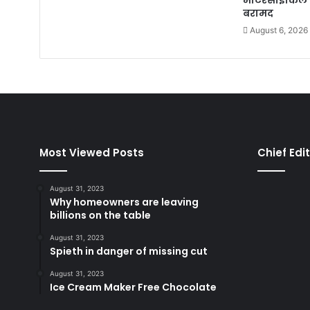
बरामद
August 6, 2026
Most Viewed Posts
Chief Edi
August 31, 2023
Why homeowners are leaving
billions on the table
August 31, 2023
Spieth in danger of missing cut
August 31, 2023
Ice Cream Maker Free Chocolate