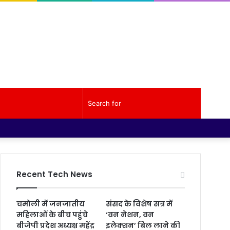
Random
Sidebar
Search
Facebook
Twitter
YouTube
Instagram
Log
Random
Sidebar
Article
for
In
Article
Recent Tech News
चमोली में जनजातीय
संसद के विशेष सत्र में
महिलाओं के बीच पहुंचे
‘वन नेशन, वन
बीजेपी प्रदेश अध्यक्ष महेंद्र
इलेक्शन’ बिल लाने की