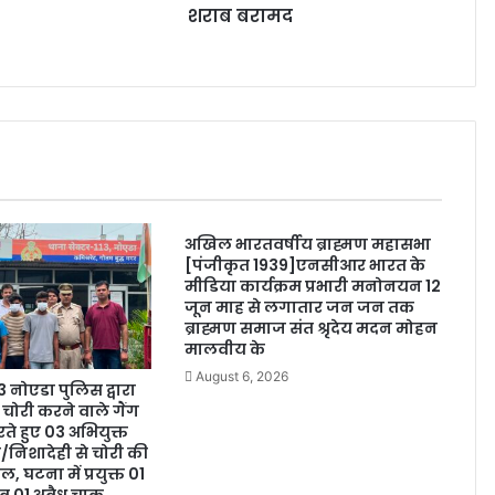
शराब बरामद
अखिल भारतवर्षीय ब्राह्मण महासभा
[पंजीकृत 1939]एनसीआर भारत के
मीडिया कार्यक्रम प्रभारी मनोनयन 12
जून माह से लगातार जन जन तक
ब्राह्मण समाज संत श्रृदेय मदन मोहन
मालवीय के
August 6, 2026
3 नोएडा पुलिस द्वारा
चोरी करने वाले गैंग
ते हुए 03 अभियुक्त
े/निशादेही से चोरी की
 घटना में प्रयुक्त 01
 01 अवैध चाकू