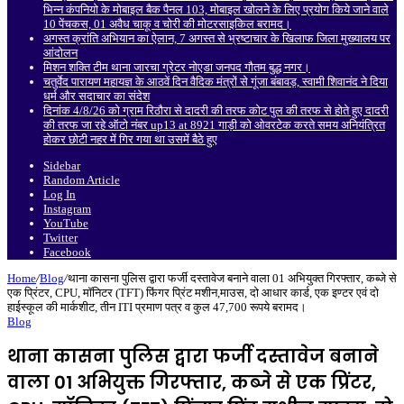
भिन्न कंपनियो के मोबाइल बैक पैनल 103, मोबाइल खोलने के लिए प्रयोग किये जाने वाले
10 पेंचकस, 01 अवैध चाकू व चोरी की मोटरसाइकिल बरामद।
अगस्त क्रांति अभियान का ऐलान, 7 अगस्त से भ्रष्टाचार के खिलाफ जिला मुख्यालय पर
आंदोलन
मिशन शक्ति टीम थाना जारचा ग्रेटर नोएडा जनपद गौतम बुद्ध नगर।
चतुर्वेद पारायण महायज्ञ के आठवें दिन वैदिक मंत्रों से गूंजा बंबावड़, स्वामी शिवानंद ने दिया
धर्म और सदाचार का संदेश
दिनांक 4/8/26 को ग्राम रिठौरा से दादरी की तरफ कोट पुल की तरफ से होते हुए दादरी
की तरफ जा रहे ऑटो नंबर up13 at 8921 गाड़ी को ओवरटेक करते समय अनियंत्रित
होकर छोटी नहर में गिर गया था उसमें बैठे हुए
Sidebar
Random Article
Log In
Instagram
YouTube
Twitter
Facebook
Home
/
Blog
/
थाना कासना पुलिस द्वारा फर्जी दस्तावेज बनाने वाला 01 अभियुक्त गिरफ्तार, कब्जे से
एक प्रिंटर, CPU, मॉनिटर (TFT) फिंगर प्रिंट मशीन,माउस, दो आधार कार्ड, एक इण्टर एवं दो
हाईस्कूल की मार्कशीट, तीन ITI प्रमाण पत्र व कुल 47,700 रूपये बरामद।
Blog
थाना कासना पुलिस द्वारा फर्जी दस्तावेज बनाने
वाला 01 अभियुक्त गिरफ्तार, कब्जे से एक प्रिंटर,