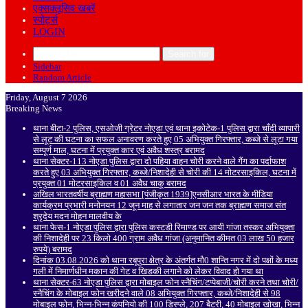
एक्सक्लूसिव खबरें
स्पोर्ट्स
LOGIN
Search for
Sidebar
Random Article
Friday, August 7 2026
Breaking News
थाना बीटा-2 पुलिस, एसओजी ग्रेटर नोएडा एवं थाना इकोटेक-1 पुलिस द्वारा चाँदी व्यापारी
से लूट की घटना का सफल अनावरण करते हुए 05 अभियुक्त गिरफ्तार, कब्जे से लूटा गया
सम्पूर्ण माल, घटना में प्रयुक्त कार एवं अवैध शस्त्र बरामद
थाना सेक्टर-113 नोएडा पुलिस द्वारा दो पहिया वाहन चोरी करने वाले गैंग का पर्दाफाश
करते हुए 03 अभियुक्त गिरफ्तार, कब्जे/निशादेही से चोरी की 14 मोटरसाइकिल, घटना में
प्रयुक्त 01 मोटरसाइकिल व 01 अवैध चाकू बरामद
अखिल भारतवर्षीय ब्राह्मण महासभा [पंजीकृत 1939]एनसीआर भारत के मीडिया
कार्यक्रम प्रभारी मनोनयन 12 जून माह से लगातार जन जन तक ब्राह्मण समाज संत
श्रृदेय मदन मोहन मालवीय के
थाना फेस-1 नोएडा पुलिस द्वारा पुलिस कस्टडी रिमाण्ड पर आयी गांजा तस्कर अभियुक्ता
की निशादेही पर 23 किलो 400 ग्राम अवैध गांजा (अनुमानित कीमत 03 लाख 50 हजार
रुपये) बरामद
दिनांक 03.08.2026 को थाना रबूपुरा क्षेत्र के अंतर्गत मौ0 शान्ति नगर में दो पक्षों के मध्य
गली में निमार्णधीन मकान की गेट व खिडकी लगाने को लेकर विवाद हो गया था
थाना सेक्टर-63 नोएडा पुलिस द्वारा मोबाइल फोन स्नैचिंग/टप्पेबाजी/चोरी करने तथा चोरी/
स्नैचिंग के मोबाइल फोन खरीदने वाले 08 अभियुक्त गिरफ्तार, कब्जे/निशादेही से 98
मोबाइल फोन, भिन्न-भिन्न कंपनियो की 100 डिस्प्ले, 207 बैटरी, 40 मोबाइल खोखा, भिन्न