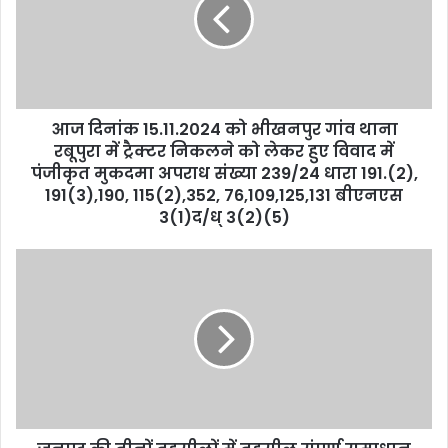
आज दिनांक 15.11.2024 को भीखनपुर गांव थाना
रबूपुरा में ट्रैक्टर निकलने को लेकर हुए विवाद में
पंजीकृत मुकदमा अपराध संख्या 239/24 धारा 191.(2),
191(3),190, 115(2),352, 76,109,125,131 बीएनएस
3(1)द/ध् 3(2)(5)