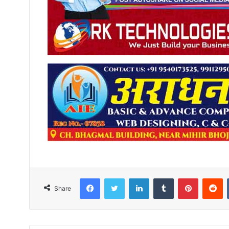
Facebook
Twitter
LinkedIn
Tumblr
Pinterest
R
Share