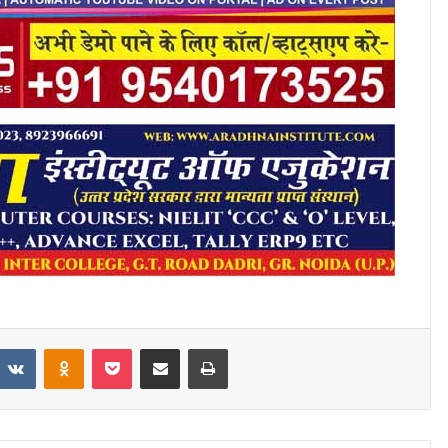
eddit
VKontakte
Odnoklassniki
Pocket
Share via Email
Print