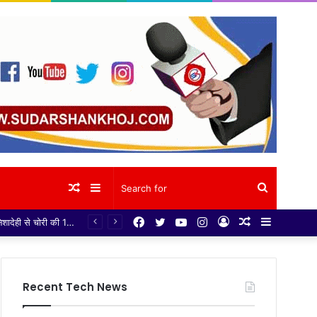
Random
Sidebar
Search
Facebook
Twitter
YouTube
Instagram
Log
Random
Sidebar
अखिल भारतवर्षीय ब्राह्मण महासभा [पंजीकृत 1939]एनसीआर भारत के मीडिया कार्यक्रम प्रभारी मनोनयन 12 जून माह से लगातार जन जन तक ब्राह्मण समाज संत श्रृदेय मदन मोहन मालवीय के
Article
for
In
Article
Recent Tech News