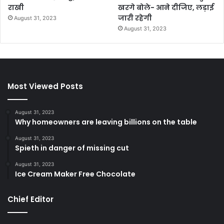
राखी
खरगे बोले- आने दीजिए, लड़ाई
जारी रहेगी
August 31, 2023
August 31, 2023
Most Viewed Posts
August 31, 2023
Why homeowners are leaving billions on the table
August 31, 2023
Spieth in danger of missing cut
August 31, 2023
Ice Cream Maker Free Chocolate
Chief Editor