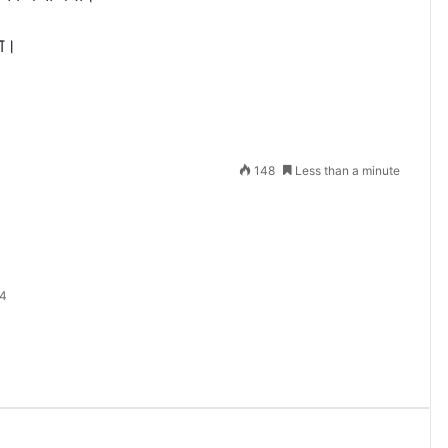
ला।
148
Less than a minute
24