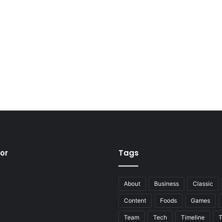
tor
Tags
About
Business
Classic
Content
Foods
Games
Team
Tech
Timeline
T