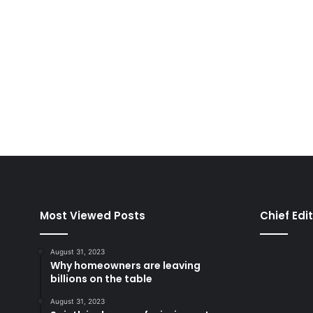
Most Viewed Posts
Chief Edi
August 31, 2023
Why homeowners are leaving
billions on the table
August 31, 2023