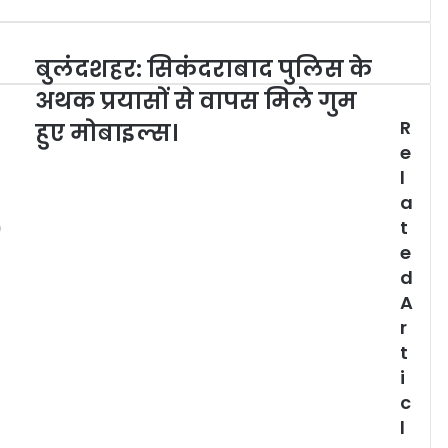
बुलंदशहर: सिकंदराबाद पुलिस के
अथक प्रयासों से वापस मिले गुम
R
हुए मोबाइल्स।
e
l
a
0
t
e
d
A
r
t
i
c
l