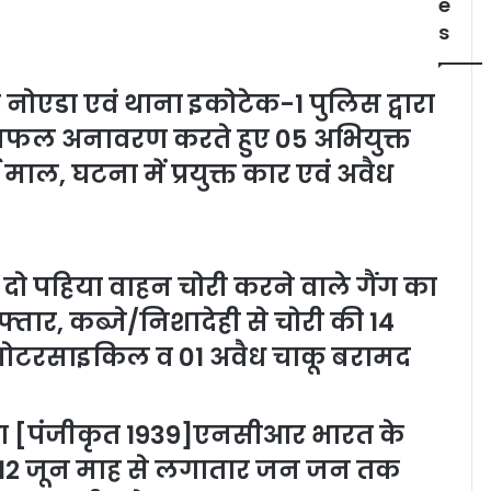
e
s
नोएडा एवं थाना इकोटेक-1 पुलिस द्वारा
ा सफल अनावरण करते हुए 05 अभियुक्त
 माल, घटना में प्रयुक्त कार एवं अवैध
ा दो पहिया वाहन चोरी करने वाले गैंग का
्तार, कब्जे/निशादेही से चोरी की 14
1 मोटरसाइकिल व 01 अवैध चाकू बरामद
भा [पंजीकृत 1939]एनसीआर भारत के
न 12 जून माह से लगातार जन जन तक