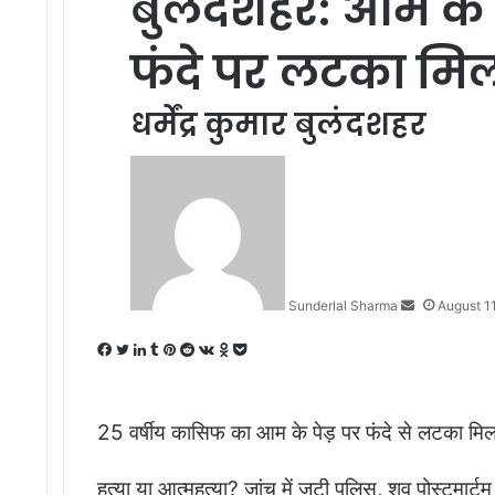
बुलंदशहर: आम के 
फंदे पर लटका मि
धर्मेंद्र कुमार बुलंदशहर
Send
an
email
Sunderlal Sharma
August 1
Facebook
Twitter
LinkedIn
Tumblr
Pinterest
Reddit
VKontakte
Odnoklassniki
Pocket
25 वर्षीय कासिफ का आम के पेड़ पर फंदे से लटका मि
हत्या या आत्महत्या? जांच में जुटी पुलिस, शव पोस्टमार्