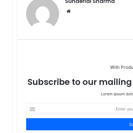
Sunderlal Sharma
Website
With Prod
Subscribe to our mailing 
Lorem ipsum dolo
Enter
your
Email
address