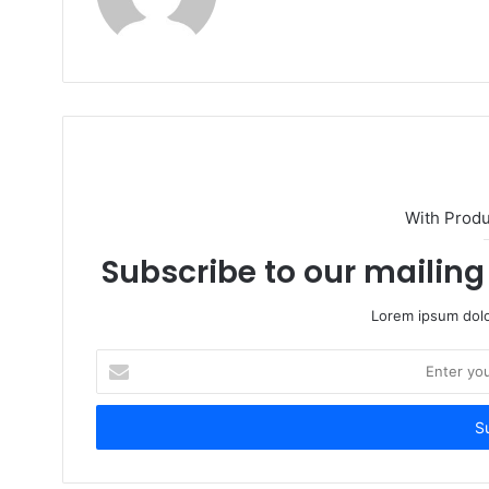
With Prod
Subscribe to our mailing 
Lorem ipsum dolo
Enter
your
Email
address