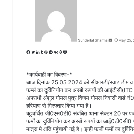
Send
an
email
Sunderlal Sharma
May 25, 
Facebook
Twitter
LinkedIn
Tumblr
Pinterest
Reddit
VKontakte
Odnoklassniki
Pocket
*कार्यवाही का विवरण-*
आज दिनांक 25.05.2024 को सीआरटी/स्वाट टीम व थाना
फर्म्स का दुर्विनियोग कर अरबों रूपयों की आईटीस
अपराधी अंशुल गोयल पुत्र विजय गोयल निवासी वार्ड न
हरियाण से गिरफ्तार किया गया है।
बहुचर्चित जी0एस0टी0 संबंधित थाना सेक्टर 20 पर पंज
फर्मों का दुर्विनियोग कर अरबों रूपयों का आई0टी0
मात्रा मे क्षति पहुंचायी गई है। इन्ही फर्जी फर्मों क