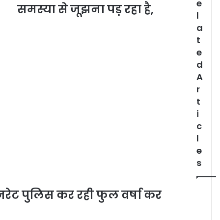
e
समस्या से जूझना पड़ रहा है,
l
a
t
e
d
A
r
t
i
c
l
e
s
श्नरेट पुलिस कर रही फुल वर्षा कर