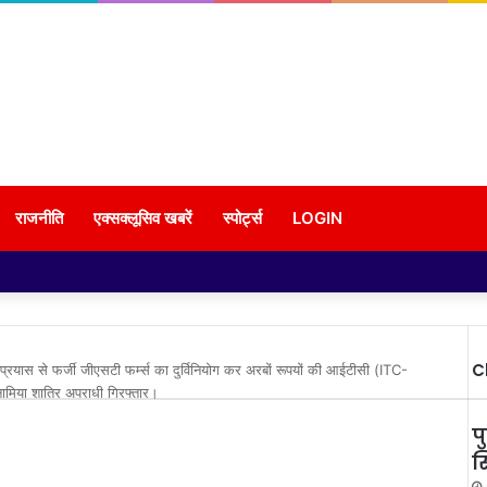
राजनीति
एक्सक्लूसिव खबरें
स्पोर्ट्स
LOGIN
C
प्रयास से फर्जी जीएसटी फर्म्स का दुर्विनियोग कर अरबों रूपयों की आईटीसी (ITC-
िया शातिर अपराधी गिरफ्तार।
प
स