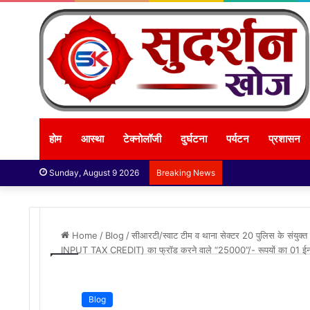
होम
आस्था
टेक्नोलॉजी
दुर्घटना
पर्यटन
प्रशासन
Sunday, August 9 2026
Breaking News
Home
/
Blog
/
सीआरटी/स्वाट टीम व थाना सेक्टर 20 पुलिस के संयुक्त 
INPUT TAX CREDIT) का फ्रॉड करने वाले “25000”/- रूपयों का 01 ईनाम
Blog