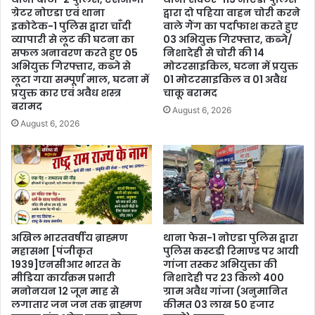
ग्रेटर नोएडा एवं थाना
द्वारा दो पहिया वाहन चोरी करने
इकोटेक-1 पुलिस द्वारा चाँदी
वाले गैंग का पर्दाफाश करते हुए
व्यापारी से लूट की घटना का
03 अभियुक्त गिरफ्तार, कब्जे/
सफल अनावरण करते हुए 05
निशादेही से चोरी की 14
अभियुक्त गिरफ्तार, कब्जे से
मोटरसाइकिल, घटना में प्रयुक्त
लूटा गया सम्पूर्ण माल, घटना में
01 मोटरसाइकिल व 01 अवैध
प्रयुक्त कार एवं अवैध शस्त्र
चाकू बरामद
बरामद
August 6, 2026
August 6, 2026
अखिल भारतवर्षीय ब्राह्मण
थाना फेस-1 नोएडा पुलिस द्वारा
महासभा [पंजीकृत
पुलिस कस्टडी रिमाण्ड पर आयी
1939]एनसीआर भारत के
गांजा तस्कर अभियुक्ता की
मीडिया कार्यक्रम प्रभारी
निशादेही पर 23 किलो 400
मनोनयन 12 जून माह से
ग्राम अवैध गांजा (अनुमानित
लगातार जन जन तक ब्राह्मण
कीमत 03 लाख 50 हजार