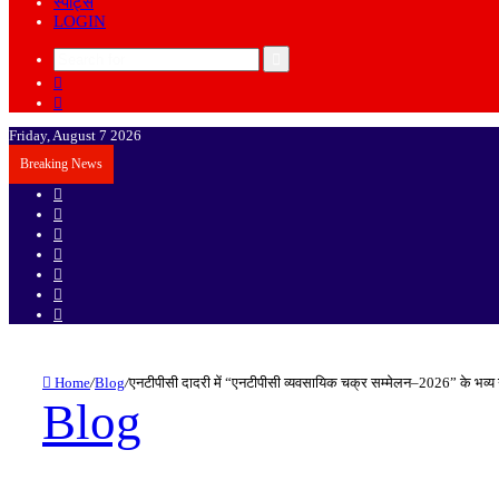
स्पोर्ट्स
LOGIN
Search
Sidebar
for
Random
Article
Friday, August 7 2026
Breaking News
Sidebar
Random
Article
Log
In
Instagram
YouTube
Twitter
Facebook
Home
/
Blog
/
एनटीपीसी दादरी में “एनटीपीसी व्यवसायिक चक्र सम्मेलन–2026” के भव
Blog