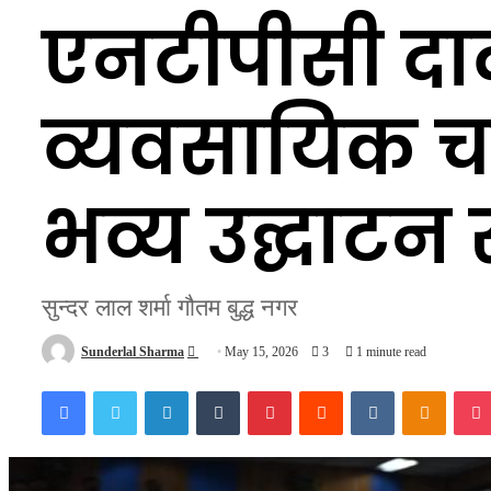
एनटीपीसी दाद
व्यवसायिक च
भव्य उद्घाट
सुन्दर लाल शर्मा गौतम बुद्ध नगर
Send
Sunderlal Sharma
May 15, 2026
3
1 minute read
an
Facebook
Twitter
LinkedIn
Tumblr
Pinterest
Reddit
VKontakte
Odnokl
email