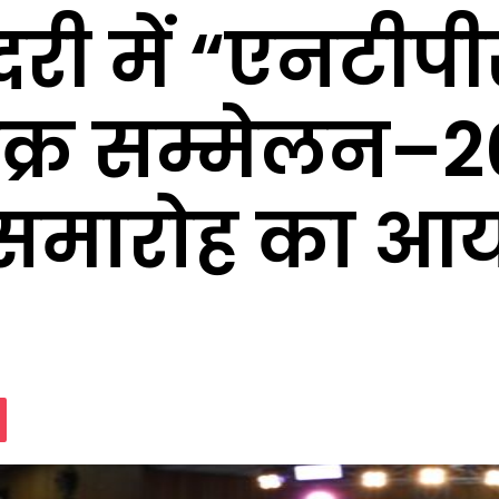
री में “एनटीपी
क्र सम्मेलन–2
न समारोह का 
assniki
Pocket