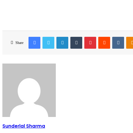
Facebook
Twitter
LinkedIn
Tumblr
Pinterest
Reddit
VKon
Share
Sunderlal Sharma