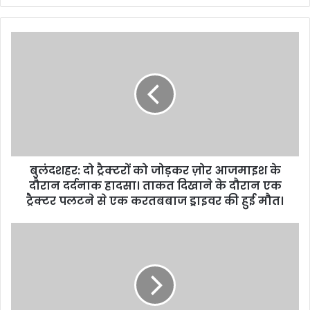
बुलंदशहर: दो ट्रैक्टरों को जोड़कर ज़ोर आजमाइश के
दौरान दर्दनाक हादसा। ताकत दिखाने के दौरान एक
ट्रैक्टर पलटने से एक करतबबाज ड्राइवर की हुई मौत।