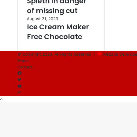
Spieth in danger
of missing cut
August 31, 2023
Ice Cream Maker
Free Chocolate
© Copyright 2026, All Rights Reserved |
Website Develope
Home
Contact
Facebook
Twitter
YouTube
Instagram
Back
to
top
button