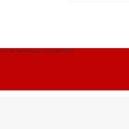
d by: RK Technologies (+91 9540173525)