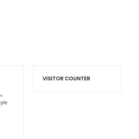
VISITOR COUNTER
nt
tyle
l