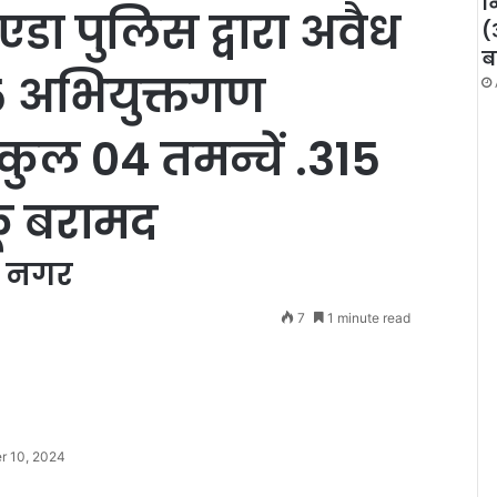
न
डा पुलिस द्वारा अवैध
(
ब
05 अभियुक्तगण
 कुल 04 तमन्चें .315
कू बरामद
्ध नगर
7
1 minute read
r 10, 2024