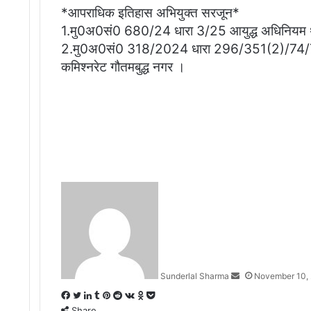
*आपराधिक इतिहास अभियुक्त सरजून*
1.मु0अ0सं0 680/24 धारा 3/25 आयुद्ध अधिनियम थान
2.मु0अ0सं0 318/2024 धारा 296/351(2)/74/78 
कमिश्नरेट गौतमबुद्ध नगर ।
Send
an
email
Sunderlal Sharma
November 10,
Facebook
Twitter
LinkedIn
Tumblr
Pinterest
Reddit
VKontakte
Odnoklassniki
Pocket
Share