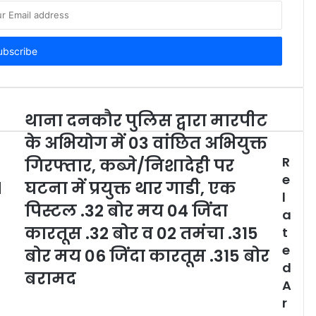
थाना दनकौर पुलिस द्वारा मारपीट
के अभियोग में 03 वांछित अभियुक्त
R
गिरफ्तार, कब्जे/निशादेही पर
e
।
घटना में प्रयुक्त थार गाडी, एक
l
पिस्टल .32 बोर मय 04 जिंदा
a
कारतूस .32 बोर व 02 तमंचा .315
t
e
बोर मय 06 जिंदा कारतूस .315 बोर
d
बरामद
A
r