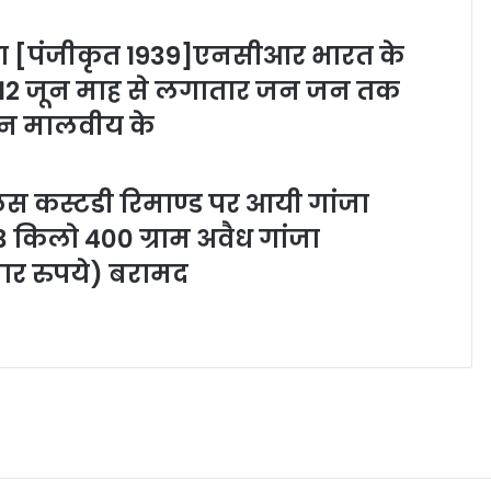
भा [पंजीकृत 1939]एनसीआर भारत के
न 12 जून माह से लगातार जन जन तक
ोहन मालवीय के
लिस कस्टडी रिमाण्ड पर आयी गांजा
3 किलो 400 ग्राम अवैध गांजा
र रुपये) बरामद