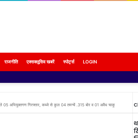
राजनीति
एक्सक्लूसिव खबरें
स्पोर्ट्स
LOGIN
C
वाले 05 अभियुक्तगण गिरफ्तार, कब्जे से कुल 04 तमन्चें .315 बोर व 01 अवैध चाकू
थ
र