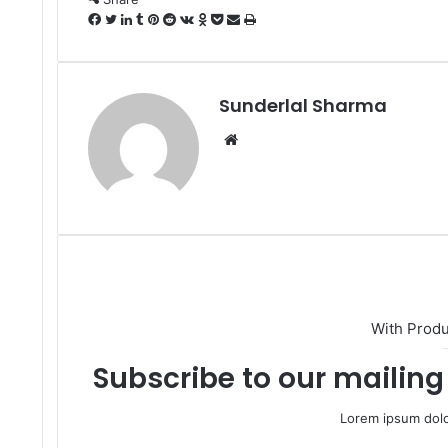
Facebook
Twitter
LinkedIn
Tumblr
Pinterest
Reddit
VKontakte
Odnoklassniki
Pocket
Share
Print
via
Email
Sunderlal Sharma
Website
With Prod
Subscribe to our mailing 
Lorem ipsum dolo