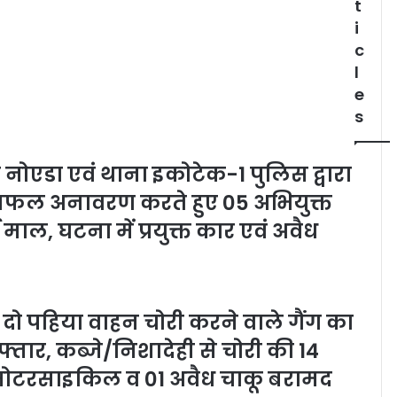
t
i
c
l
e
s
नोएडा एवं थाना इकोटेक-1 पुलिस द्वारा
ा सफल अनावरण करते हुए 05 अभियुक्त
 माल, घटना में प्रयुक्त कार एवं अवैध
ा दो पहिया वाहन चोरी करने वाले गैंग का
्तार, कब्जे/निशादेही से चोरी की 14
1 मोटरसाइकिल व 01 अवैध चाकू बरामद