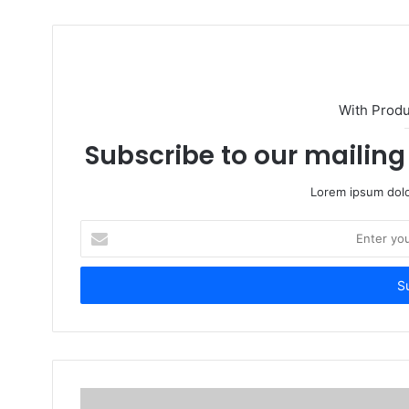
With Prod
Subscribe to our mailing 
Lorem ipsum dolo
Enter
your
Email
address