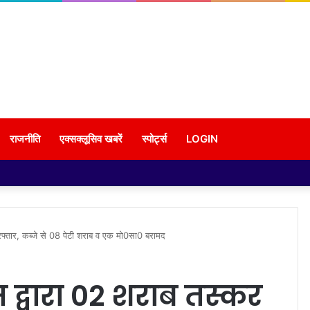
राजनीति
एक्सक्लूसिव खबरें
स्पोर्ट्स
LOGIN
िरफ्तार, कब्जे से 08 पेटी शराब व एक मो0सा0 बरामद
 द्वारा 02 शराब तस्कर