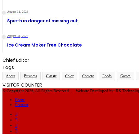
August 31, 2023
Spieth in danger of missing cut
August 31, 2023
Ice Cream Maker Free Chocolate
Chief Editor
Tags
About
Business
Classic
Color
Content
Foods
Games
VISITOR COUNTER
© Copyright 2026, All Rights Reserved |
Website Developed by: RK Technolo
Home
Contact
Facebook
Twitter
YouTube
Instagram