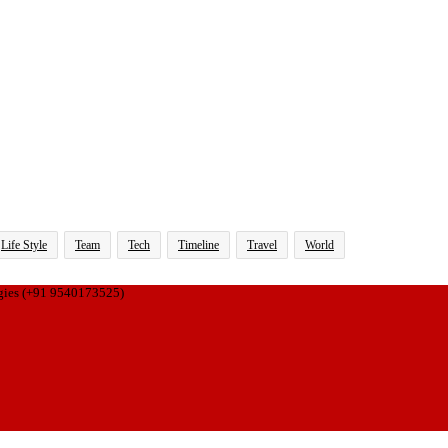
Life Style
Team
Tech
Timeline
Travel
World
gies (+91 9540173525)