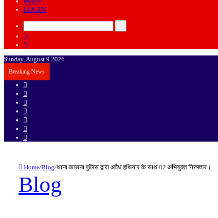
स्पोर्ट्स
LOGIN
Search
Sidebar
for
Random
Article
Sunday, August 9 2026
Breaking News
Sidebar
Random
Article
Log
In
Instagram
YouTube
Twitter
Facebook
Home
/
Blog
/
थाना कासना पुलिस द्वारा अवैध हथियार के साथ 02 अभियुक्त गिरफ्तार।
Blog