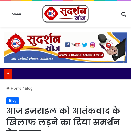
S
Menu
fo
श्रावण मास के पावन अवसर पर क्यूब रूट्स फाउंडेशन एवं गाजियाबाद-अलीगढ़ एक्सप्रेसवे प्रा. लि. द्वारा कांवड़ यात्रियों की सेवा हेतु
Home
/
Blog
Blog
आज इज़राइल को आतंकवाद के
खिलाफ लड़ने का दिया समर्थन