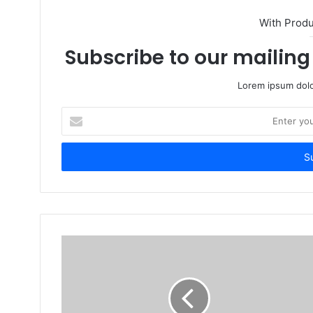
With Prod
Subscribe to our mailing 
Lorem ipsum dolo
Enter
your
Email
address