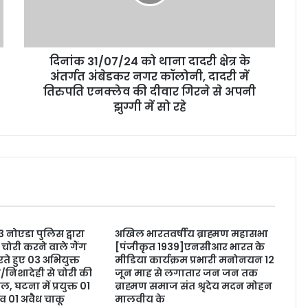
दिनांक 31/07/24 को थाना दादरी क्षेत्र के
अंतर्गत अंबेडकर नगर कॉलोनी, दादरी में
तिरुपति एनक्लेव की दीवार गिरने से अपनी
झुग्गी में सो रहे
3 नोएडा पुलिस द्वारा
अखिल भारतवर्षीय ब्राह्मण महासभा
चोरी करने वाले गैंग
[पंजीकृत 1939]एनसीआर भारत के
ते हुए 03 अभियुक्त
मीडिया कार्यक्रम प्रभारी मनोनयन 12
े/निशादेही से चोरी की
जून माह से लगातार जन जन तक
 घटना में प्रयुक्त 01
ब्राह्मण समाज संत श्रृदेय मदन मोहन
 01 अवैध चाकू
मालवीय के