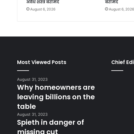
अवैध शस्त्र बरामद
बरामद
August 6, 2026
August 6, 202
Most Viewed Posts
Chief Edi
August 31, 2023
Why homeowners are
leaving billions on the
table
August 31, 2023
Spieth in danger of
missing cut