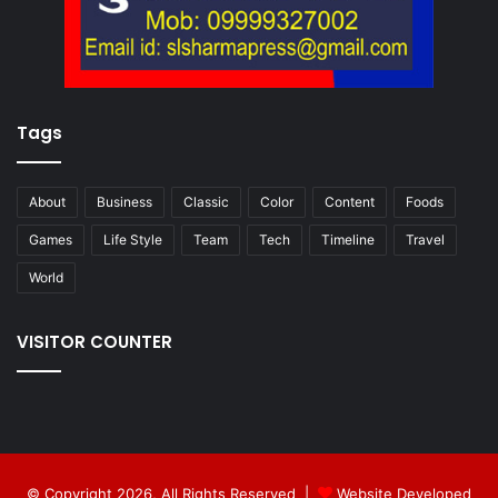
Tags
About
Business
Classic
Color
Content
Foods
Games
Life Style
Team
Tech
Timeline
Travel
World
VISITOR COUNTER
© Copyright 2026, All Rights Reserved |
Website Developed