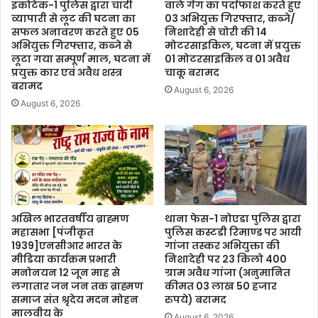
इकोटेक-1 पुलिस द्वारा चाँदी
वाले गैंग का पर्दाफाश करते हुए
व्यापारी से लूट की घटना का
03 अभियुक्त गिरफ्तार, कब्जे/
सफल अनावरण करते हुए 05
निशादेही से चोरी की 14
अभियुक्त गिरफ्तार, कब्जे से
मोटरसाइकिल, घटना में प्रयुक्त
लूटा गया सम्पूर्ण माल, घटना में
01 मोटरसाइकिल व 01 अवैध
प्रयुक्त कार एवं अवैध शस्त्र
चाकू बरामद
बरामद
August 6, 2026
August 6, 2026
अखिल भारतवर्षीय ब्राह्मण
थाना फेस-1 नोएडा पुलिस द्वारा
महासभा [पंजीकृत
पुलिस कस्टडी रिमाण्ड पर आयी
1939]एनसीआर भारत के
गांजा तस्कर अभियुक्ता की
मीडिया कार्यक्रम प्रभारी
निशादेही पर 23 किलो 400
मनोनयन 12 जून माह से
ग्राम अवैध गांजा (अनुमानित
लगातार जन जन तक ब्राह्मण
कीमत 03 लाख 50 हजार
समाज संत श्रृदेय मदन मोहन
रुपये) बरामद
मालवीय के
August 6, 2026